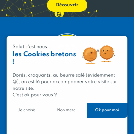
Découvrir
Salut c'est nous...
les Cookies bretons
!
Dorés, croquants, au beurre salé (évidemment
PRODUIT EN BRETAGNE
😉), on est là pour accompagner votre visite sur
notre site.
2 avenue de Provence
C’est ok pour vous ?
29200 Brest
Ok pour moi
Je choisis
Non merci