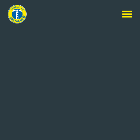
Nos produits
-
Morgane BIO IPA
Morgane Bio
Morgane BIO IPA
6x1.5L
Réf: 3484703001231
BRASSERIE LANCELOT
LE ROC ST ANDRE (56)