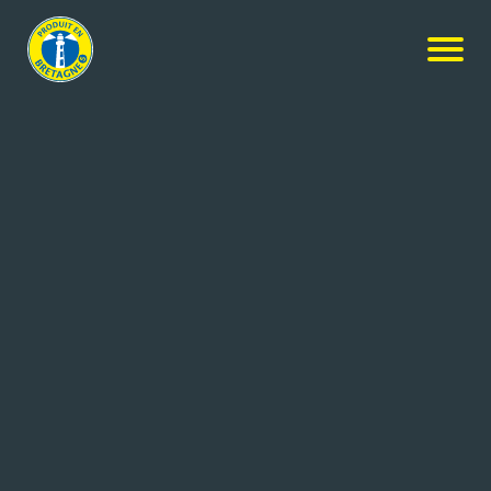
Nos produits
-
Poulet Fermier noir
Fermiers d'Argoat
Poulet Fermier noir
1.4kg
Réf: 3199660042004
LDC BRETAGNE – SOCIETE BRETONNE DE
Lanfains
VOLAILLE
(22)