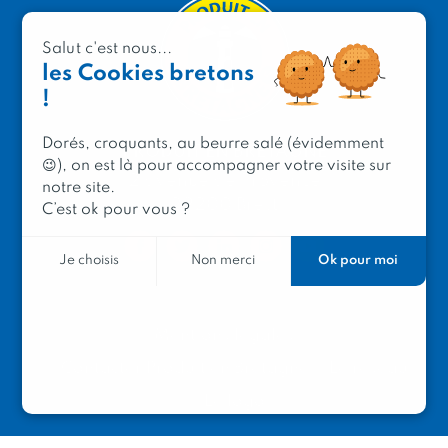
Salut c'est nous...
les Cookies bretons
!
Dorés, croquants, au beurre salé (évidemment
PRODUIT EN BRETAGNE
😉), on est là pour accompagner votre visite sur
2 avenue de Provence
notre site.
29200 Brest
C’est ok pour vous ?
Ok pour moi
Je choisis
Non merci
Mentions légales
Contacter Produit en Bretagne
Le réseau
Le logo