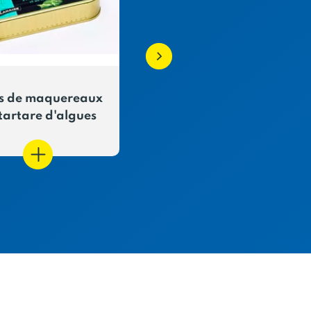
ts de maquereaux
Sardines à
tartare d'algues
l'armoricaine