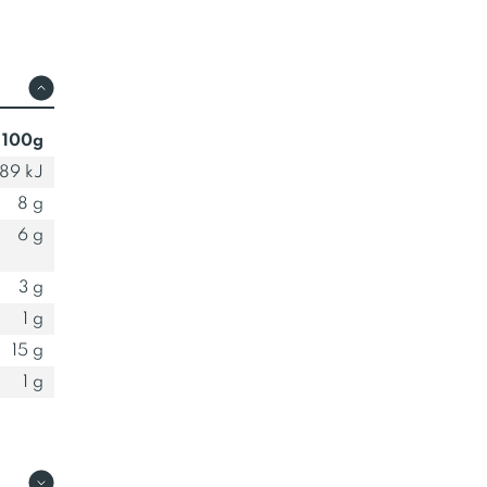
 100g
89 kJ
8 g
6 g
3 g
1 g
15 g
1 g