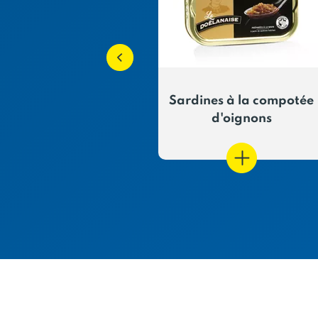
ines à l'huile
Sardines à la compotée
 vierge extra bio
d'oignons