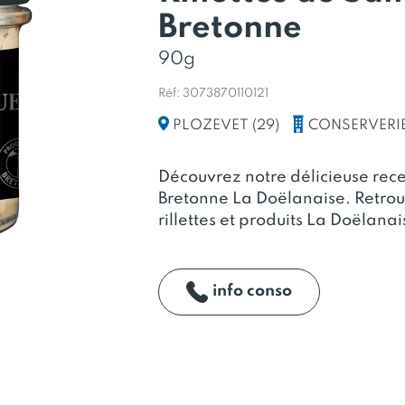
Bretonne
90g
Réf: 3073870110121
CONSERVERI
PLOZEVET (29)
Découvrez notre délicieuse recet
Bretonne La Doëlanaise. Retro
rillettes et produits La Doëlanai
info conso