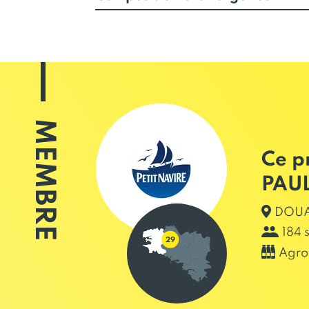
MEMBRE
Ce p
PAUL
DOUA
184 
Agro