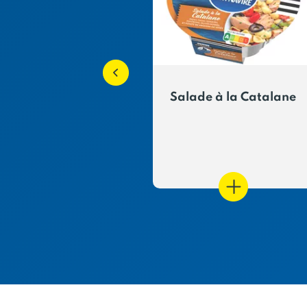
e Mariné Citron
Salade à la Catalane
& Thym