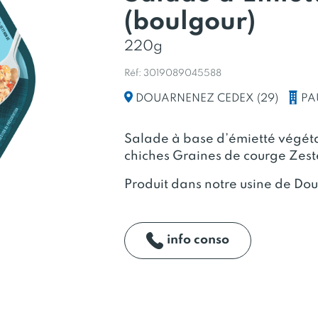
(boulgour)
220g
Réf: 3019089045588
PA
DOUARNENEZ CEDEX (29)
Salade à base d’émietté végéta
chiches Graines de courge Zeste
Produit dans notre usine de Do
info conso