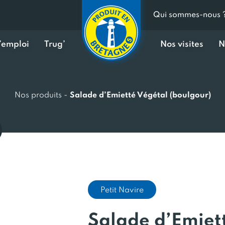
Qui sommes-nous 
d’emploi
Trug’
Nos visites
N
Nos produits
-
Salade d’Emietté Végétal (boulgour)
Petit Navire
Salade d’Emiet