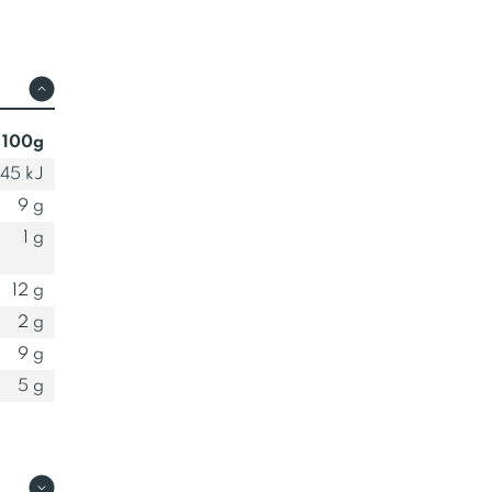
 100g
45 kJ
9 g
1 g
12 g
2 g
9 g
5 g