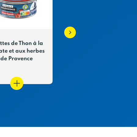
ttes de Thon à la
Salade d'Emietté
te et aux herbes
Végétal (lentilles)
de Provence