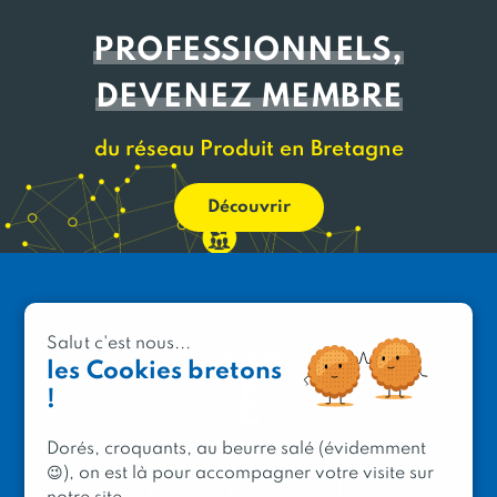
PROFESSIONNELS,
DEVENEZ MEMBRE
du réseau Produit en Bretagne
Découvrir
Salut c'est nous...
les Cookies bretons
!
Dorés, croquants, au beurre salé (évidemment
😉), on est là pour accompagner votre visite sur
PRODUIT EN BRETAGNE