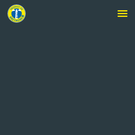
Nos produits
-
Soupe de Poissons Pavillon France
le Comptoir de Soizic
Soupe de Poissons Pavillon
France
6x790g
Réf: 3325815012336
LES DELICES DE LA MER
PLELO (22)