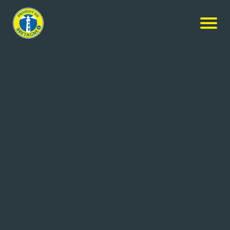
Nos produits
-
Tartinable de concombre et Fromage fouetté
Madame Loïk
Guyader
Tartinable de concombre et
Fromage fouetté Madame Loïk
120g
Réf: 3276770249322
Guyader Gastronomie – Traiteur