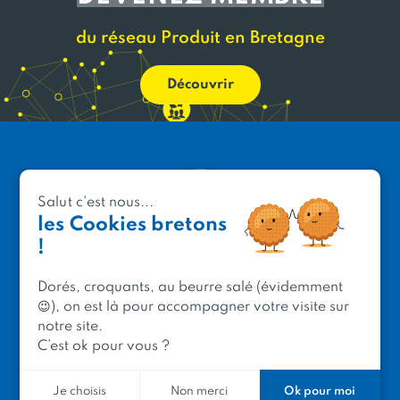
du réseau Produit en Bretagne
Découvrir
Salut c'est nous...
les Cookies bretons
!
Dorés, croquants, au beurre salé (évidemment
😉), on est là pour accompagner votre visite sur
PRODUIT EN BRETAGNE
notre site.
2 avenue de Provence
C’est ok pour vous ?
29200 Brest
Ok pour moi
Je choisis
Non merci