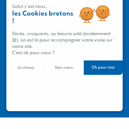
Salut c'est nous...
les Cookies bretons
!
Dorés, croquants, au beurre salé (évidemment
PRODUIT EN BRETAGNE
😉), on est là pour accompagner votre visite sur
2 avenue de Provence
notre site.
29200 Brest
C’est ok pour vous ?
Ok pour moi
Je choisis
Non merci
Mentions légales
Contacter Produit en Bretagne
Le réseau
Le logo