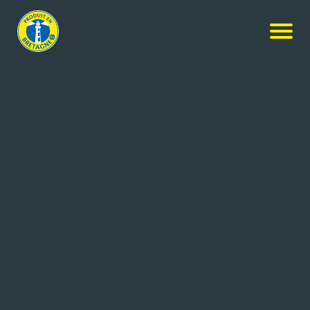
Nos produits
-
Telenn Du
Telenn Du
Telenn Du
3x0.99L
Réf: 3484700000527
BRASSERIE LANCELOT
LE ROC ST ANDRE (56)