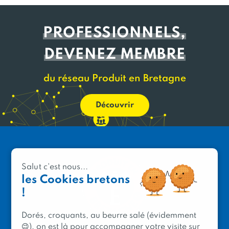
PROFESSIONNELS,
DEVENEZ MEMBRE
du réseau Produit en Bretagne
Découvrir
Salut c'est nous...
les Cookies bretons
!
Dorés, croquants, au beurre salé (évidemment
😉), on est là pour accompagner votre visite sur