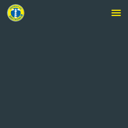
Nos produits
-
Tomates cerises
Prince de Bretagne
Tomates cerises
250g
Réf: 3370560500638
SICA (Société d’Initiatives et de
Saint-Pol-de-Léon
Coopération Agricoles)
(29)