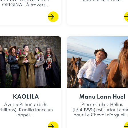
MUSICAL AUDACIEUX ET
deux haies, où les...
ORIGINAL À travers...
KAOLILA
Manu Lann Huel
Avec « Pilhoù » (bzh:
Pierre-Jakez Hélias
chiffons), Kaolila lance un
(1914‑1995) est surtout con
appel...
pour Le Cheval d’orgueil..