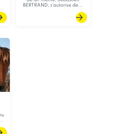
de lui-même, Sébastien
BERTRAND, s’autorise de...
nu
..