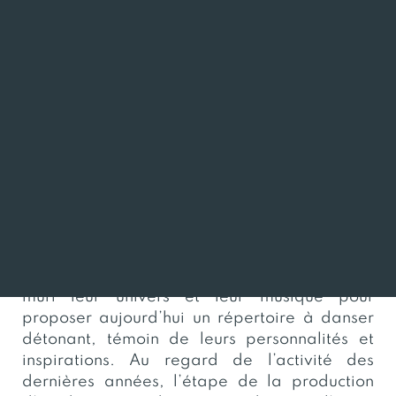
00:00
Présentation
War-sav ! « Debout ! » en breton, est
l’invitation que lancent aux danseurs les
musiciens du groupe trégorois qui, depuis
2011, écume les scènes des fêtes bretonnes.
Tout au long de leur parcours, leur fougue et
leur énergie bien à eux, appréciées des
danseurs et de leurs pairs ne les ont pas
quittés. Par le prisme de leurs diverses
rencontres et expériences les War-sav ont
mûri leur univers et leur musique pour
proposer aujourd’hui un répertoire à danser
détonant, témoin de leurs personnalités et
inspirations. Au regard de l’activité des
dernières années, l’étape de la production