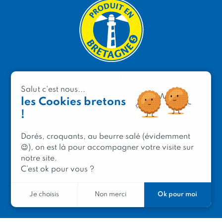
PRODUIT EN BRETAGNE
Salut c'est nous...
2 avenue de Provence
les Cookies bretons
29200 Brest
!
Dorés, croquants, au beurre salé (évidemment
😉), on est là pour accompagner votre visite sur
notre site.
Mentions légales
C’est ok pour vous ?
Contacter Produit en Bretagne
Le réseau
Ok pour moi
Je choisis
Non merci
Le logo