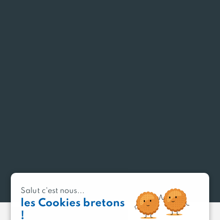
Fabrication de crêpes et galettes
150 salariés
#Marque employeur/recrutement
#Objets connectés et systèmes embarqués
#Intelligence artificielle
#Santé/sécurité au travail
#Cybersécurité
Représentée par :
Thomas VAILLANT
Salut c'est nous...
Directeur général
les Cookies bretons
!