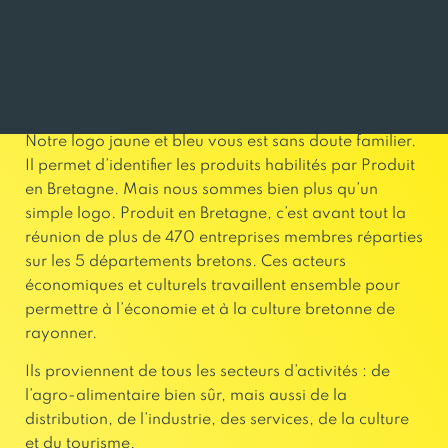
ENTREPRISES BRETONNES
INVESTI DANS LE DÉVELOPPEMENT
ÉCONOMIQUE DE LA RÉGION
Notre logo jaune et bleu vous est sans doute familier.
Il permet d’identifier les produits habilités par Produit
en Bretagne. Mais nous sommes bien plus qu’un
simple logo. Produit en Bretagne, c’est avant tout la
réunion de plus de 470 entreprises membres réparties
sur les 5 départements bretons. Ces acteurs
économiques et culturels travaillent ensemble pour
permettre à l’économie et à la culture bretonne de
rayonner.
Ils proviennent de tous les secteurs d’activités : de
l’agro-alimentaire bien sûr, mais aussi de la
distribution, de l’industrie, des services, de la culture
et du tourisme.