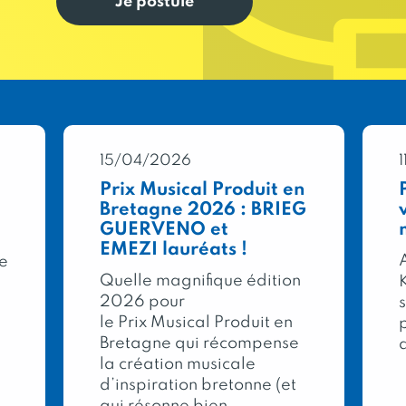
Je postule
Actuellement, innoclair soluti
solutions d’assainissement indi
grâce à son solide réseau de di
15/04/2026
Prix Musical Produit en
Bretagne 2026 : BRIEG
GUERVENO et
EMEZI lauréats !
A
re
Quelle magnifique édition
2026 pour
le Prix Musical Produit en
Bretagne qui récompense
la création musicale
d’inspiration bretonne (et