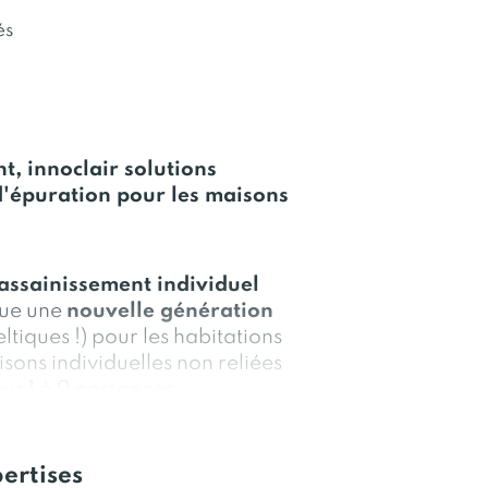
és
t, innoclair solutions
d'épuration pour les maisons
assainissement individuel
que une
nouvelle génération
ltiques !) pour les habitations
isons individuelles non reliées
ur 1 à 9 personnes.
ertises
conçues pour répondre aux