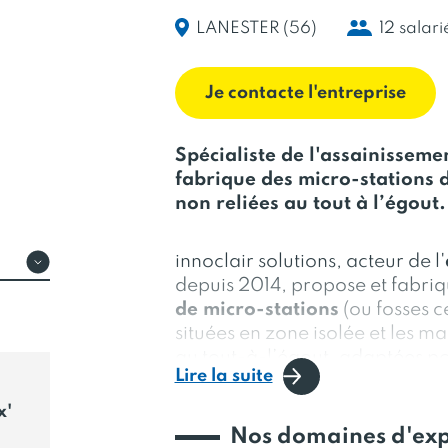
LANESTER (56)
12 salari
Je contacte l'entreprise
Spécialiste de l'assainissemen
fabrique des micro-stations 
non reliées au tout à l’égout.
innoclair solutions, acteur de l'
depuis 2014, propose et fabri
de micro-stations
(ou fosses ce
situées en zone isolée et les ma
au tout-à-l’égout, adaptées po
Lire la suite
x'
Nos domaines d'exp
Nos stations sont pensées et 