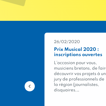
0
26/02/2020
Général
Prix Musical 2020 :
2020 : 333
inscriptions ouvertes
pour la
L’occasion pour vous,
musiciens bretons, de fai
ée, dans le
découvrir vos projets à un
lon
jury de professionnels de
al de
la région (journalistes,
e, le Concours
disquaires,…
icole
les meilleurs