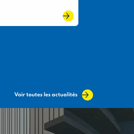
l’excellence de
du terroir fran
Voir toutes les actualités