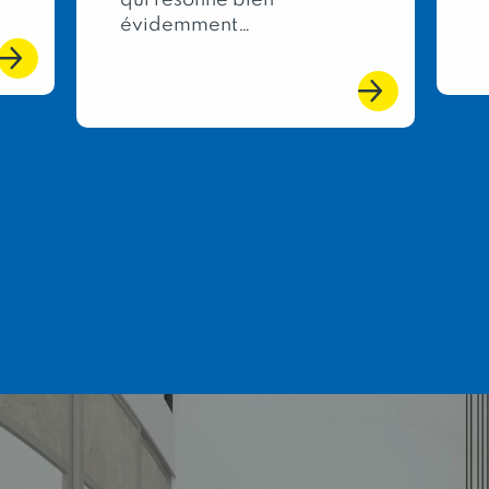
qui résonne bien
évidemment…