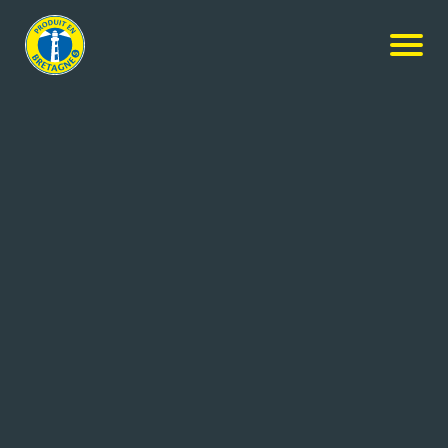
Nos produits
-
30 mini bâtonnets et sauce mayonnaise
Compagnie des Pêches de Saint Malo
30 mini bâtonnets et sauce
mayonnaise
10x330g
Réf: 3521048216149
COMPAGNIE DES PECHES SAINT
SAINT MALO cedex