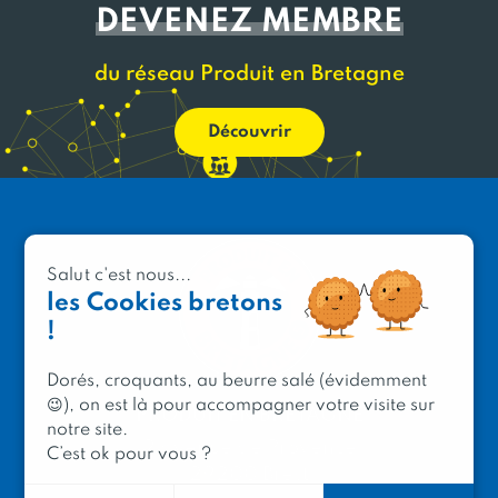
DEVENEZ MEMBRE
du réseau Produit en Bretagne
Découvrir
Salut c'est nous...
les Cookies bretons
!
Dorés, croquants, au beurre salé (évidemment
😉), on est là pour accompagner votre visite sur
PRODUIT EN BRETAGNE
notre site.
2 avenue de Provence
C’est ok pour vous ?
29200 Brest