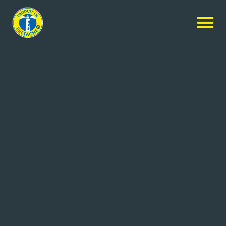
NOS PRODUITS
Rechercher
+ de critères
6
résultats
GELDELIS