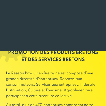
Tarte Bio aux légumes à partager 400g
GELDELIS
PROMOTION DES PRODUITS BRETONS
ET DES SERVICES BRETONS
Le Réseau Produit en Bretagne est composé d’une
grande diversité d’entreprises. Services aux
consommateurs, Services aux entreprises, Industrie,
Distribution, Culture et Tourisme, Agroalimentaire
participent à cette aventure collective.
Au total, plus de 470 entreprises composent notre