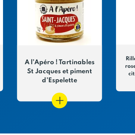
Ril
A l’Apéro ! Tartinables
ros
St Jacques et piment
ci
d’Espelette