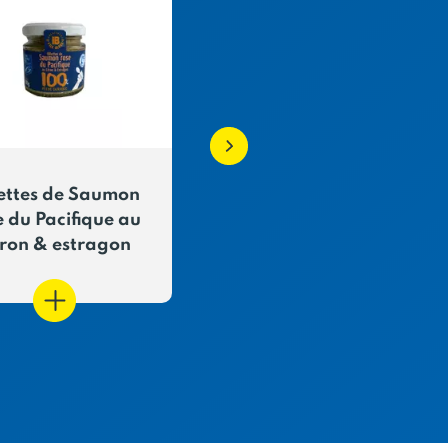
lettes de Saumon
Soupe de Poireaux 
e du Pacifique au
Pommes de terre
tron & estragon