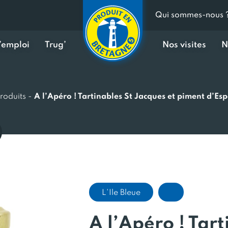
Qui sommes-nous 
d’emploi
Trug’
Nos visites
N
roduits
-
A l’Apéro ! Tartinables St Jacques et piment d’Esp
L'Ile Bleue
A l’Apéro ! Tart