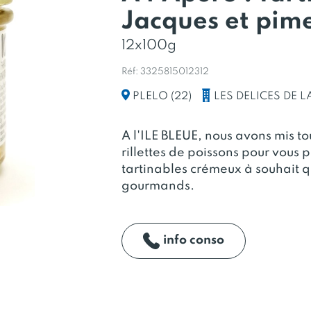
Jacques et pime
12x100g
Réf: 3325815012312
LES DELICES DE L
PLELO (22)
A l'ILE BLEUE, nous avons mis to
rillettes de poissons pour vous 
tartinables crémeux à souhait qu
gourmands.
info conso