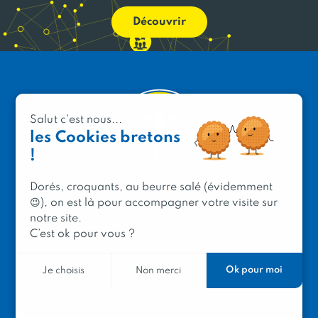
Découvrir
Salut c'est nous...
les Cookies bretons
!
Dorés, croquants, au beurre salé (évidemment
PRODUIT EN BRETAGNE
😉), on est là pour accompagner votre visite sur
notre site.
2 avenue de Provence
C’est ok pour vous ?
29200 Brest
Ok pour moi
Je choisis
Non merci