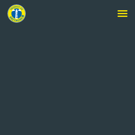
Nos produits
-
Bière blonde 5.5°
Britt
Bière blonde 5.5°
12x3L
Réf: 3760010132845
BRASSERIE DE BRETAGNE
CONCARNEAU (29)