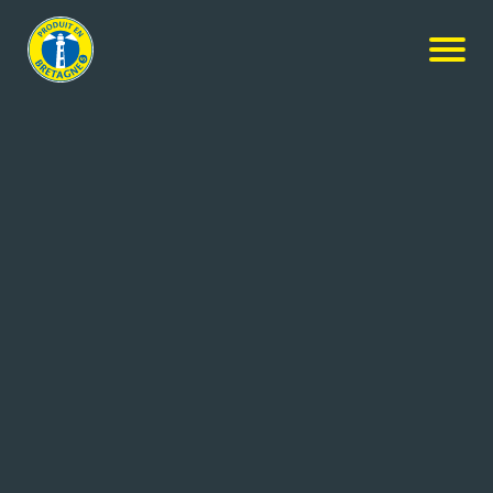
Nos produits
-
Bière Coreff Blonde (Melen) 4°2
Coreff
Bière Coreff Blonde (Melen) 4°2
0.25L
Réf: 3425230000359
BRASSERIE COREFF
CARHAIX (29)