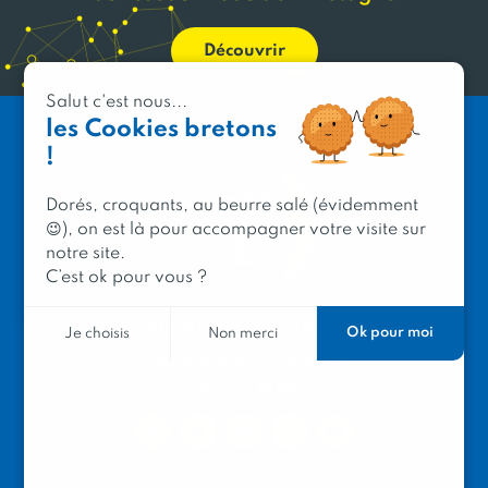
Découvrir
Salut c'est nous...
les Cookies bretons
!
Dorés, croquants, au beurre salé (évidemment
😉), on est là pour accompagner votre visite sur
notre site.
C’est ok pour vous ?
PRODUIT EN BRETAGNE
Ok pour moi
Je choisis
Non merci
2 avenue de Provence
29200 Brest