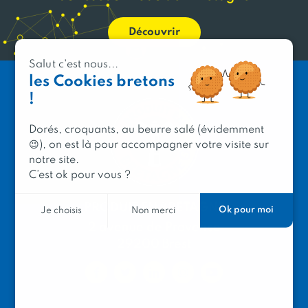
Découvrir
Salut c'est nous...
les Cookies bretons
!
Dorés, croquants, au beurre salé (évidemment
😉), on est là pour accompagner votre visite sur
notre site.
C’est ok pour vous ?
PRODUIT EN BRETAGNE
Ok pour moi
Je choisis
Non merci
2 avenue de Provence
29200 Brest