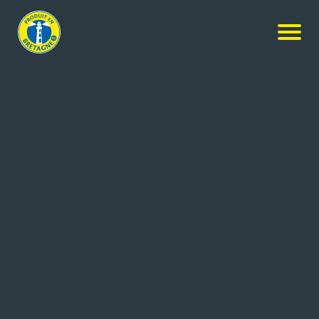
Nos produits
-
Bière Coreff Blonde (Melen) 4°2
Coreff
Bière Coreff Blonde (Melen) 4°2
5L
Réf: 3425230001646
BRASSERIE COREFF
CARHAIX (29)