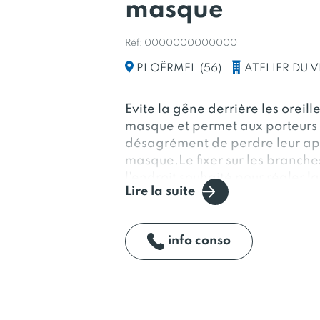
masque
Réf: 0000000000000
ATELIER DU 
PLOËRMEL (56)
Evite la gêne derrière les oreil
masque et permet aux porteurs d
désagrément de perdre leur appa
masque.Le fixer sur les branches 
l'endroit souhaité pour régler
Lire la suite
enlevé, l'attache-masque devient
variés à l'intérieur de 3 gammes 
Créé et monté à la main dans no
info conso
Bretagne.Caoutchouc incassabl