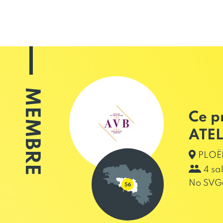
MEMBRE
Ce p
ATEL
PLOËR
4 sa
No SVG