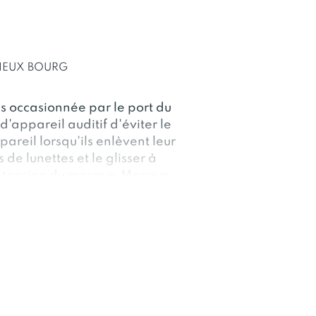
VIEUX BOURG
les occasionnée par le port du
'appareil auditif d'éviter le
reil lorsqu'ils enlèvent leur
de lunettes et le glisser à
 la tension du masque.Masque
 Bijou de lunettes ! Motifs
: classique , métal ou strass
s ateliers en
e.