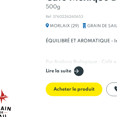
500g
Réf: 3760226260653
GRAIN DE SAI
MORLAIX (29)
ÉQUILIBRÉ ET AROMATIQUE - In
Pur Arabica Biologique - Café 
Lire la suite
Notre café Mexique dévoile un 
Moyennement vif et bien équilib
Acheter le produit
vanillée et ses arômes généreu
miel. Son corps léger lui confère
son acidité moyenne révèle des 
de caramel et de miel. Sa longu