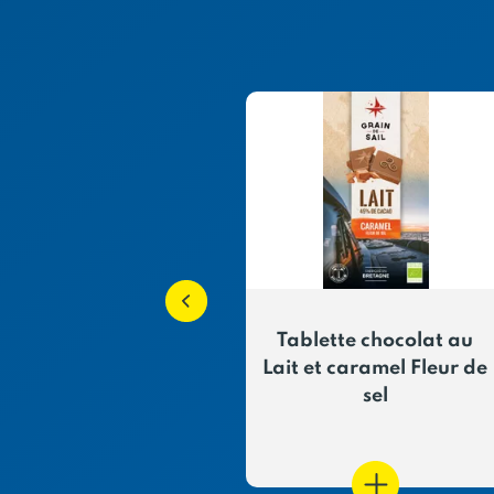
te au chocolat
Tablette chocolat au
 et noisettes
Lait et caramel Fleur de
torréfiées
sel