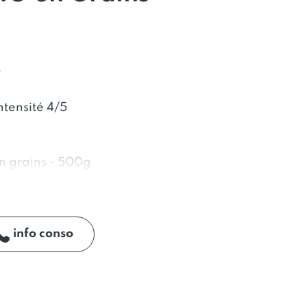
L
tensité 4/5
en grains - 500g
parfum agréable et subtil.
ré, il séduit par sa douceur
info conso
x de chocolat, de cacao et de
 une belle finesse, tandis que
notes élégantes de fruits secs,
eur en bouche laisse deviner