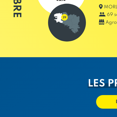
MORLA
69 s
Agro
LES P