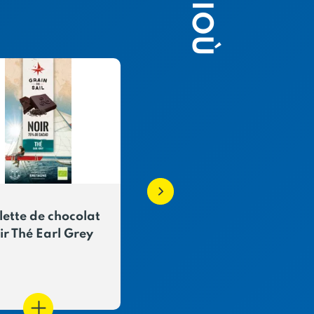
lette de chocolat
Tablette au chocolat
ir Thé Earl Grey
noir et fleur de sel