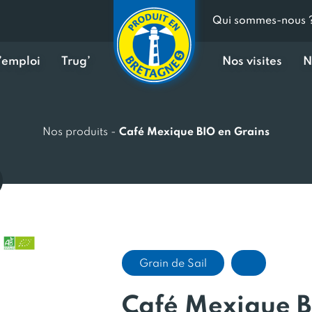
Qui sommes-nous 
d’emploi
Trug’
Nos visites
N
Nos produits
-
Café Mexique BIO en Grains
Grain de Sail
Café Mexique B