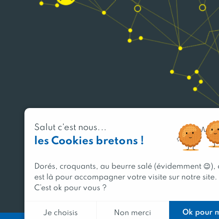
Salut c'est nous...
les Cookies bretons !
Dorés, croquants, au beurre salé (évidemment 😉),
est là pour accompagner votre visite sur notre site.
C’est ok pour vous ?
Ok pour 
Je choisis
Non merci