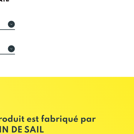
une touche acidulée qui fait tou
particularité. Agréablement sec
après votre repas.
Note SCA* : 83/100
*SCA : Speciality Coffee Associ
les cafés sont inscrits comme «ca
premiums».
roduit est fabriqué par
N DE SAIL