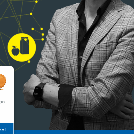
 on
moi