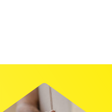
t son charme et sa
, il se dégustera en journée,
ation. Entre 80 et 84,99/100,
fés de spécialité dits