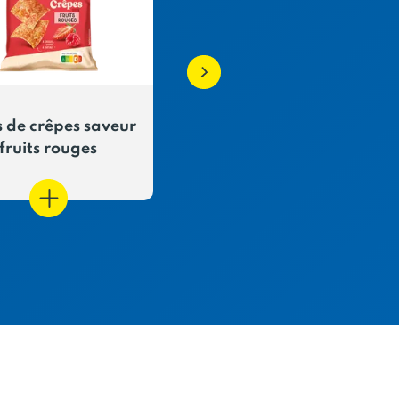
 de crêpes saveur
Chips saveur Indian
fruits rouges
curry