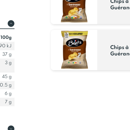
Chips à 
Guéran
 100g
90 kJ
Chips à 
Guéran
37 g
3 g
45 g
0.5 g
6 g
7 g