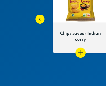
saveur Fromage
Chips saveur Indian
du Jura
curry