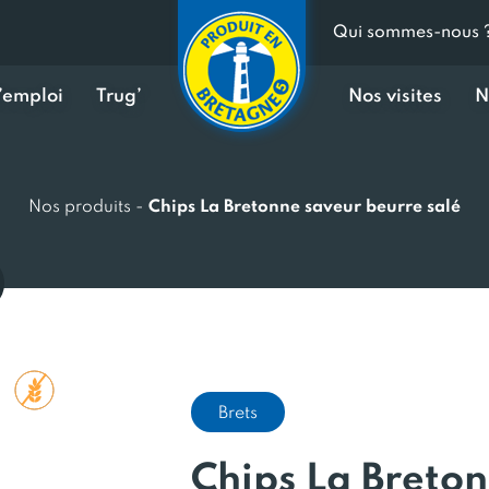
Qui sommes-nous 
d’emploi
Trug’
Nos visites
N
Nos produits
-
Chips La Bretonne saveur beurre salé
Brets
Chips La Breto