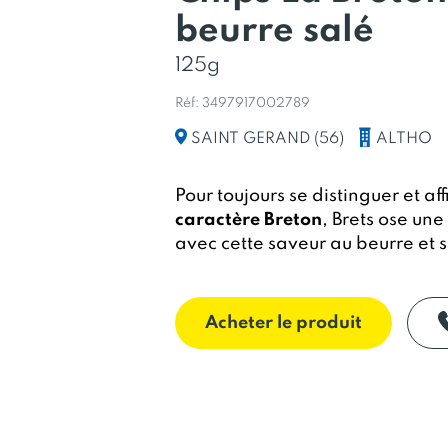
beurre salé
125g
Réf: 3497917002789
ALTHO
SAINT GERAND (56)
Pour toujours se distinguer et af
caractère Breton
, Brets ose un
avec cette saveur au beurre et 
Acheter le produit