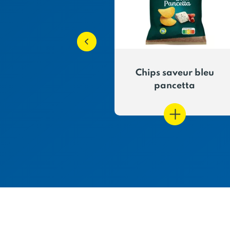
 saveur chèvre
Chips saveur bleu
t d'Espelette
pancetta