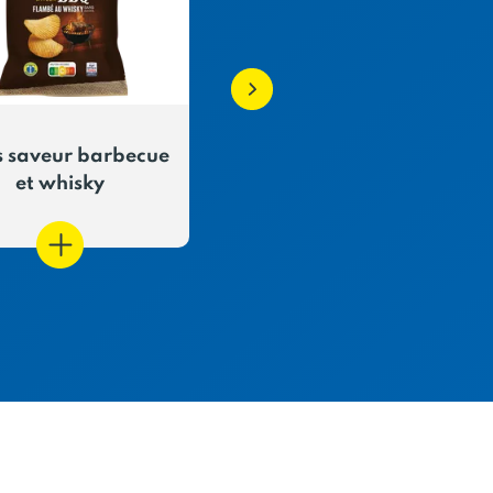
s saveur barbecue
Chips à l'ancienne a
et whisky
sel de Guérande