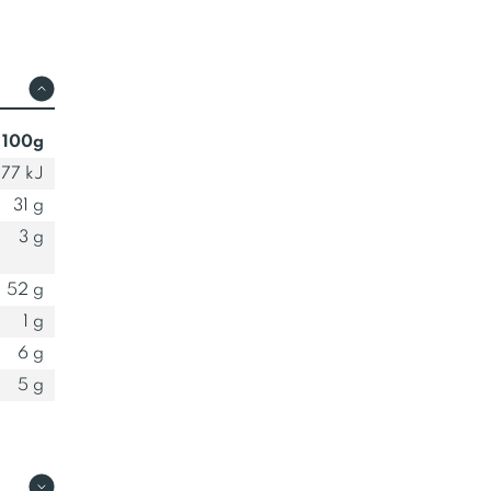
 100g
177 kJ
31 g
3 g
52 g
1 g
6 g
5 g