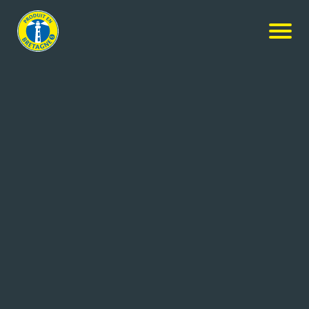
Nos produits
-
Coffret 4 bouteilles + 1 verre
Ar Men
Coffret 4 bouteilles + 1 verre
1.3L
Réf: 3760010134207
BRASSERIE DE BRETAGNE
CONCARNEAU (29)