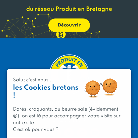
du réseau Produit en Bretagne
Découvrir
Salut c'est nous...
les Cookies bretons
!
PRODUIT EN BRETAGNE
Dorés, croquants, au beurre salé (évidemment
2 avenue de Provence
😉), on est là pour accompagner votre visite sur
29200 Brest
notre site.
C’est ok pour vous ?