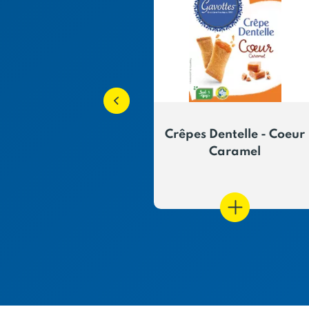
use Craquante
Crêpes Dentelle - Coeur
Caramel