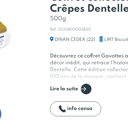
Crêpes Dentelle
500g
Réf: 3535800003830
LMT Biscuit
DINAN CEDEX (22)
Découvrez ce coffret Gavottes a
décor inédit, qui retrace l'histo
Dentelle. Cette édition collecto
100 ans de la marque, contien
Crêpes Dentelle au beurre, légèr
Lire la suite
Elles sont fabriquées à Dinan à 
info conso
nobles, où nos pâtissiers sont 
la technique du pliage en huit, 
depuis 1920. Pour vous garantir 