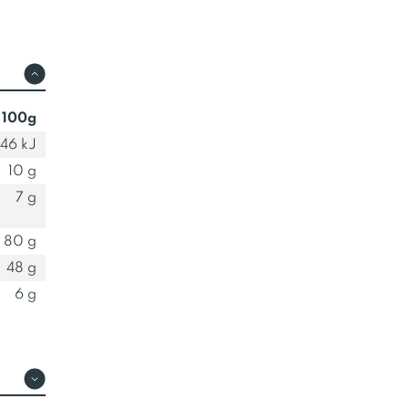
biscuits uniques, nous utilisons d
français. Notre beurre et notre
en France.
 100g
846 kJ
10 g
7 g
80 g
48 g
6 g