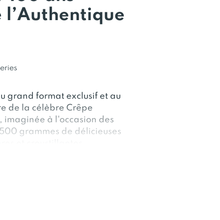
 l’Authentique
eries
u grand format exclusif et au
ire de la célèbre Crêpe
r, imaginée à l'occasion des
t 500 grammes de délicieuses
es et croustillantes.
partir d'ingrédients simples et
formés pendant plusieurs mois à
secret de notre croustillance
des recettes de qualité et des