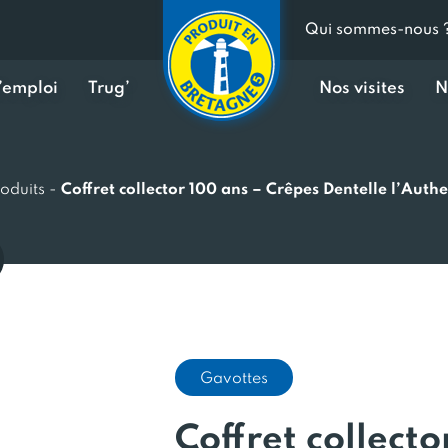
Qui sommes-nous 
d’emploi
Trug’
Nos visites
N
oduits
-
Coffret collector 100 ans – Crêpes Dentelle l’Auth
Gavottes
Coffret collecto