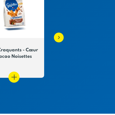
Craquants - Cœur
Coffret métal BZH -
acao Noisettes
Crêpes Dentelle Natu