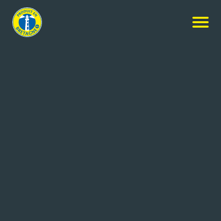
Nos produits
-
Confit de figue au vinaigre de framboise
LES 4 SAISONS
Confit de figue au vinaigre de
framboise
125g
Réf: 3470410020948
LES 4 SAISONS
POULLAOUEN (29)