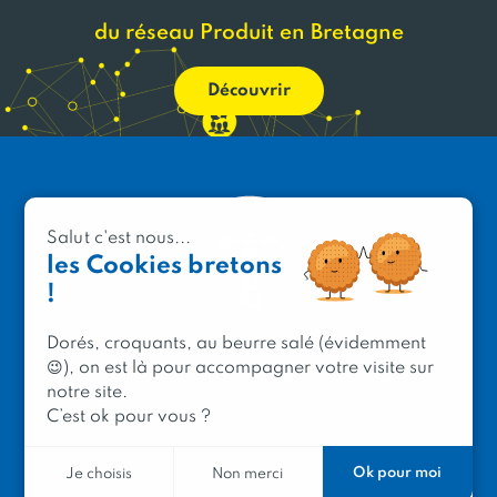
du réseau Produit en Bretagne
Découvrir
Salut c'est nous...
les Cookies bretons
!
Dorés, croquants, au beurre salé (évidemment
😉), on est là pour accompagner votre visite sur
PRODUIT EN BRETAGNE
notre site.
2 avenue de Provence
C’est ok pour vous ?
29200 Brest
Ok pour moi
Je choisis
Non merci