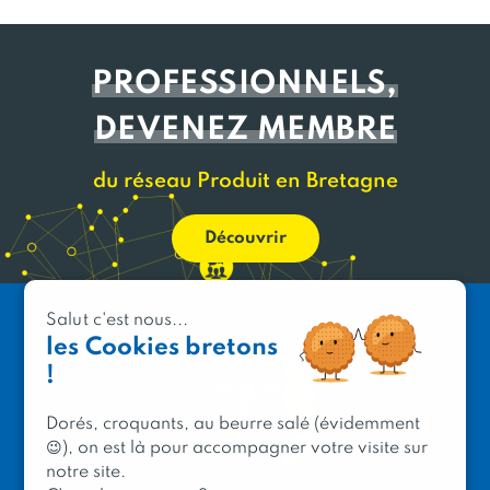
PROFESSIONNELS,
DEVENEZ MEMBRE
du réseau Produit en Bretagne
Découvrir
Salut c'est nous...
les Cookies bretons
!
Dorés, croquants, au beurre salé (évidemment
😉), on est là pour accompagner votre visite sur
notre site.