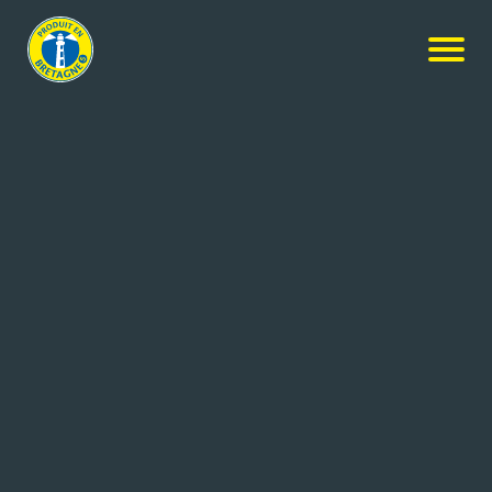
Nos produits
-
Crème de Caramel à la fleur de sel de
Guérande
LES 4 SAISONS
Crème de Caramel à la fleur de
sel de Guérande
960g
Réf: 3470410019485
LES 4 SAISONS
POULLAOUEN (29)