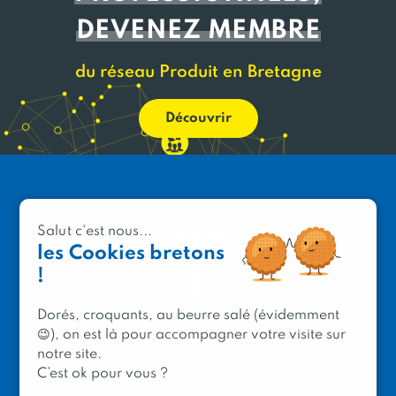
DEVENEZ MEMBRE
du réseau Produit en Bretagne
Découvrir
Salut c'est nous...
les Cookies bretons
!
Dorés, croquants, au beurre salé (évidemment
😉), on est là pour accompagner votre visite sur
PRODUIT EN BRETAGNE
notre site.
2 avenue de Provence
C’est ok pour vous ?
29200 Brest