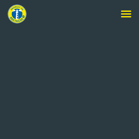
Nos produits
-
Confiture de Cerise Griotte
LES 4 SAISONS
Confiture de Cerise Griotte
400g
Réf: 3470410134522
LES 4 SAISONS
POULLAOUEN (29)