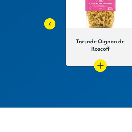
elles au Potiron
Torsade Oignon de
Roscoff