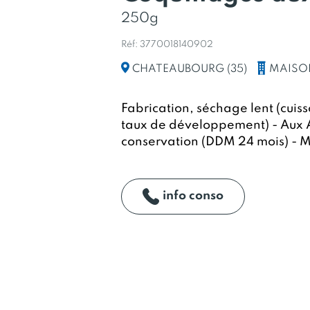
250g
Réf: 3770018140902
MAISO
CHATEAUBOURG (35)
Fabrication, séchage lent (cuis
taux de développement) - Aux 
conservation (DDM 24 mois) - 
info conso