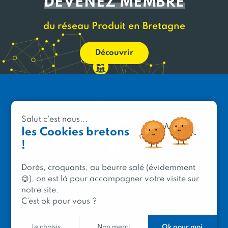
DEVENEZ MEMBRE
du réseau Produit en Bretagne
Découvrir
Salut c'est nous...
les Cookies bretons
!
Dorés, croquants, au beurre salé (évidemment
😉), on est là pour accompagner votre visite sur
PRODUIT EN BRETAGNE
notre site.
2 avenue de Provence
C’est ok pour vous ?
29200 Brest
Ok pour moi
Je choisis
Non merci