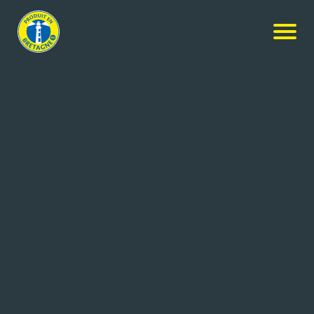
Nos produits
-
Coquillettes au blé noir
MAISON HERMINE
Coquillettes au blé noir
400g
Réf: 3770018140780
MAISON HERMINE
CHATEAUBOURG (35)