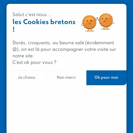
Salut c'est nous...
les Cookies bretons
!
Dorés, croquants, au beurre salé (évidemment
😉), on est là pour accompagner votre visite sur
notre site.
PRODUIT EN BRETAGNE
C’est ok pour vous ?
2 avenue de Provence
29200 Brest
Ok pour moi
Je choisis
Non merci
Mentions légales
Contacter Produit en Bretagne
Le réseau