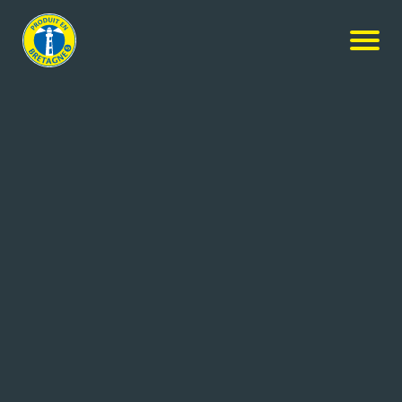
Nos produits
-
Courges et potimarrons
Jardin Breton
Courges et potimarrons
10x10kg
Réf: en cours
LE SAINT
GUIPAVAS (29)