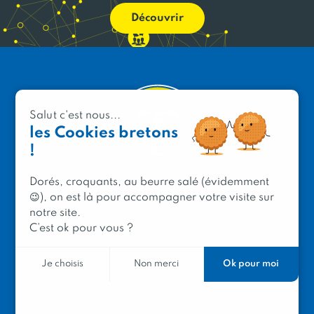
Découvrir
Salut c'est nous...
les Cookies bretons
!
Dorés, croquants, au beurre salé (évidemment
PRODUIT EN BRETAGNE
😉), on est là pour accompagner votre visite sur
notre site.
2 avenue de Provence
C’est ok pour vous ?
29200 Brest
Ok pour moi
Je choisis
Non merci