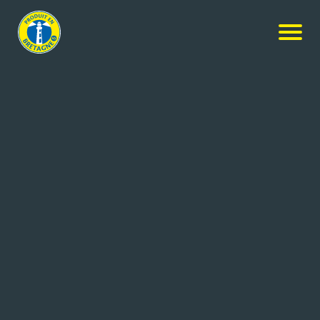
Nos produits
-
Courgette
Jouons Local
Courgette
5kg
Réf: en cours
LE SAINT
GUIPAVAS (29)