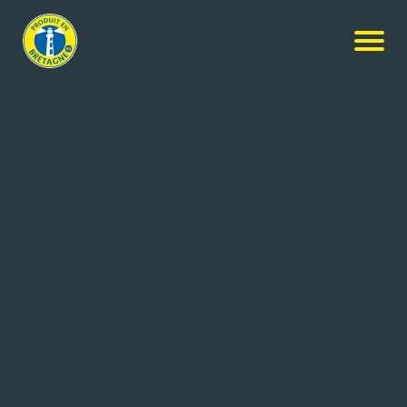
Nos produits
-
Crème fraîche gourmande
Agrilait
Crème fraîche gourmande
0.2L
Réf: 3271820002414
LAITERIE CORALIS
CESSON SEVIGNE cedex (35)