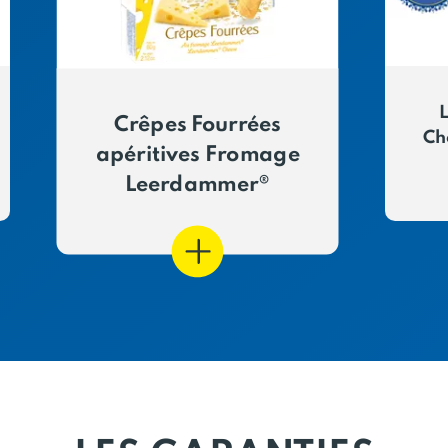
L
Crêpes Fourrées
Cho
apéritives Fromage
Leerdammer®