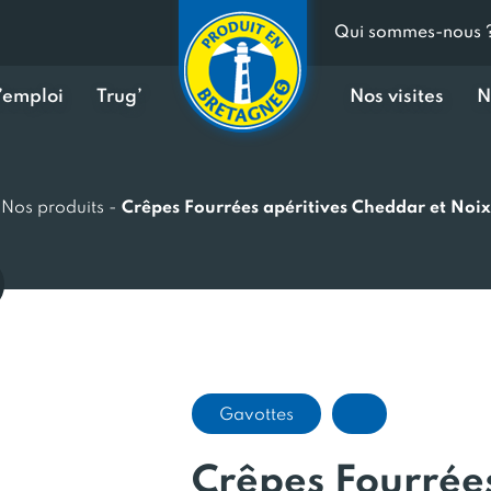
Qui sommes-nous 
d’emploi
Trug’
Nos visites
N
Nos produits
-
Crêpes Fourrées apéritives Cheddar et Noix
Gavottes
Crêpes Fourrées