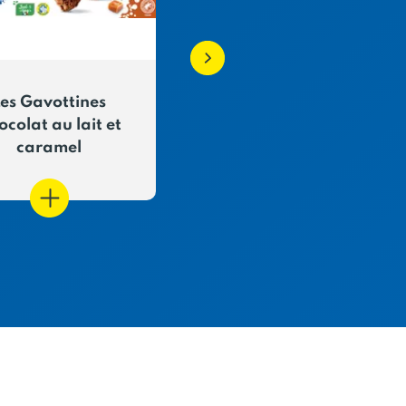
es Gavottines
Crêpes dentelle
colat au lait et
chocolat noir
caramel