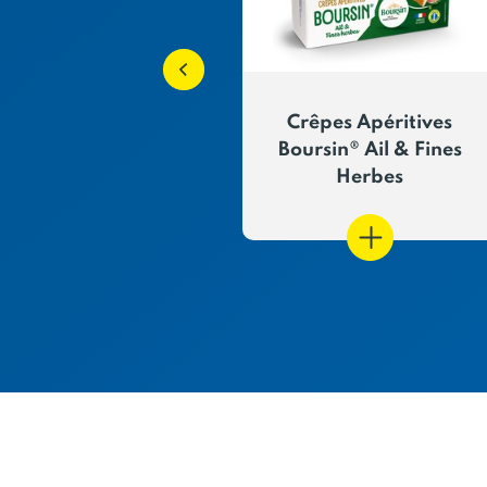
es Fourrées -
Crêpes Apéritives
ote Ciboulette
Boursin® Ail & Fines
Herbes