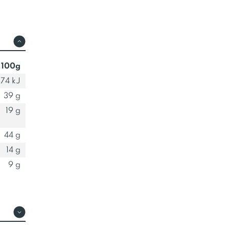
 100g
74 kJ
39 g
19 g
44 g
14 g
9 g