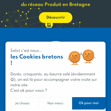
du réseau Produit en Bretagne
Découvrir
Salut c'est nous...
les Cookies bretons
!
Dorés, croquants, au beurre salé (évidemment
😉), on est là pour accompagner votre visite sur
PRODUIT EN BRETAGNE
notre site.
2 avenue de Provence
C’est ok pour vous ?
29200 Brest
Ok pour moi
Je choisis
Non merci