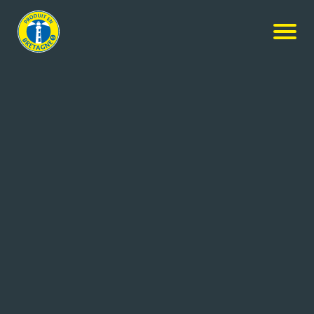
Nos produits
-
Crêpes Fourrées apéritives Fromage La Vache
qui Rit®
Gavottes
Crêpes Fourrées apéritives
Fromage La Vache qui Rit®
30x60g
Réf: 3535801350452
LMT Biscuiteries
DINAN CEDEX (22)