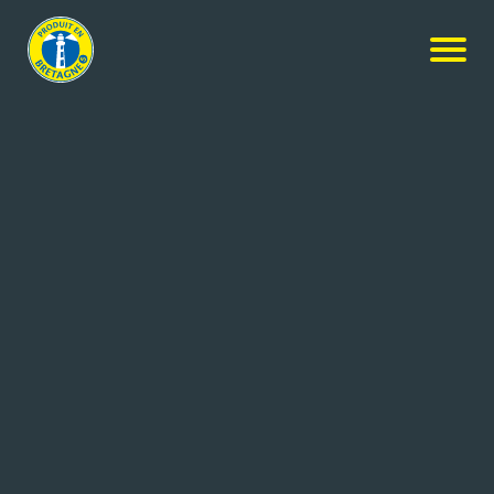
Nos produits
-
Cubes de pommes de terre blanchies 10x10mm
Légum'party
Cubes de pommes de terre
blanchies 10x10mm
7kg
Réf: 3283322519697
LE GOUESSANT / TERRES DE
LAMBALLE-ARMOR CEDEX