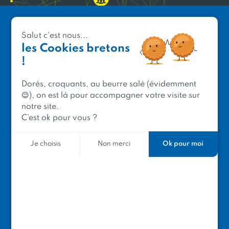
Salut c'est nous...
les Cookies bretons
!
Dorés, croquants, au beurre salé (évidemment
😉), on est là pour accompagner votre visite sur
notre site.
PRODUIT EN BRETAGNE
C’est ok pour vous ?
2 avenue de Provence
29200 Brest
Ok pour moi
Je choisis
Non merci
Mentions légales
Contacter Produit en Bretagne
Le réseau