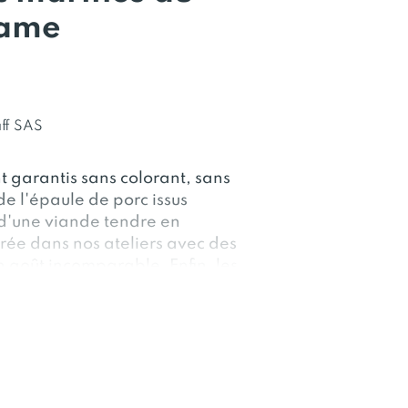
same
ff SAS
 garantis sans colorant, sans
e l'épaule de porc issus
 d'une viande tendre en
ée dans nos ateliers avec des
n goût incomparable. Enfin, les
n pratique au quotidien
n à la poêle sans ajout de