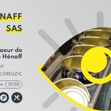
ÉNAFF
SAS
oeur de
e Hénaff
ll
ULDREUZIC
ée
01:00