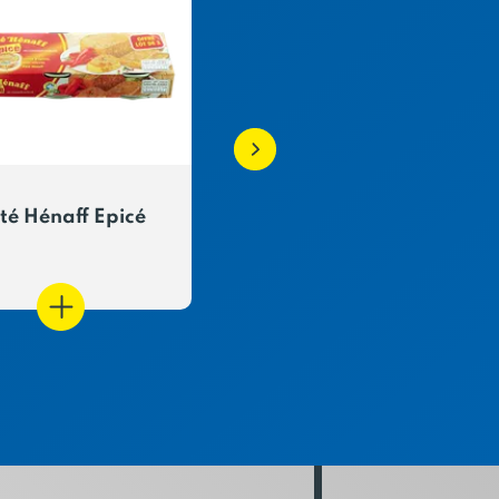
té Hénaff Epicé
Pâté de jambon