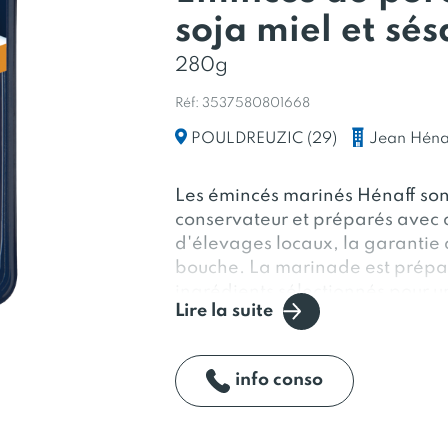
soja miel et sé
280g
Réf: 3537580801668
Jean Héna
POULDREUZIC (29)
Les émincés marinés Hénaff sont
conservateur et préparés avec d
d'élevages locaux, la garantie
bouche. La marinade est prépar
ingrédients sélectionnés pour u
Lire la suite
émincés Hénaff sont une solutio
puisqu'il suffit de les cuire 5 mi
matière grasse.
info conso