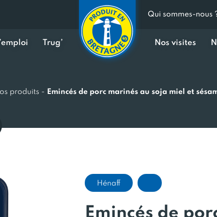
Qui sommes-nous 
d’emploi
Trug’
Nos visites
N
os produits
-
Emincés de porc marinés au soja miel et sésa
Hénaff
Emincés de por