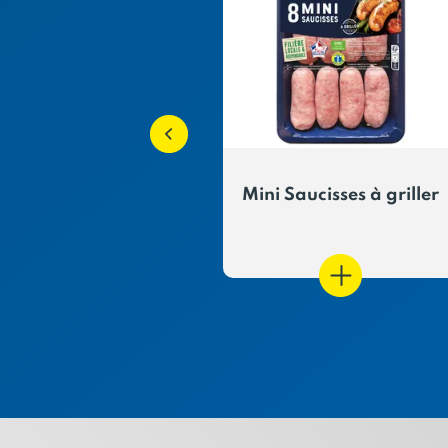
 de bœuf sauce
Mini Saucisses à griller
piquante