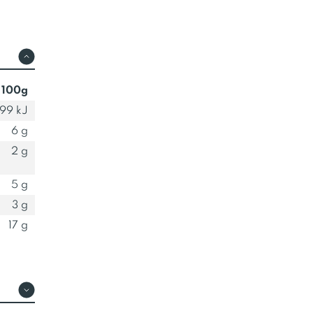
 100g
99 kJ
6 g
2 g
5 g
3 g
17 g