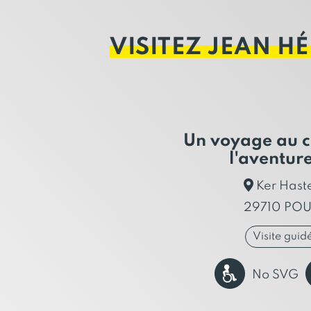
VISITEZ JEAN H
Un voyage au c
l'aventur
Ker Haste
29710 PO
Visite guid
No SVG