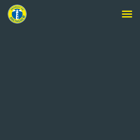
Nos produits
-
Ficelles Picardes au Jambon Supérieur,
Champignons et Emmental
La Crêpe de Brocéliande
Ficelles Picardes au Jambon
Supérieur, Champignons et
Emmental
280g
Réf: 3326120010260