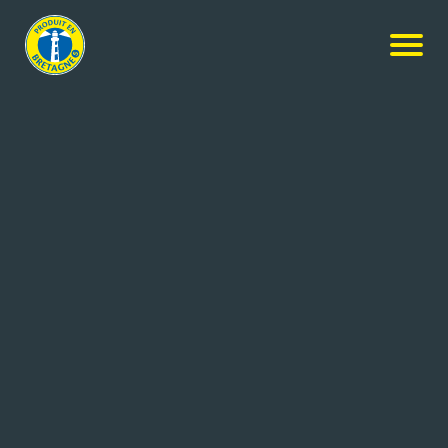
Nos produits
-
Filets de maquereaux au naturel et au citron
Bio
JG
Filets de maquereaux au naturel
et au citron Bio
169g
Réf: 3365620304110
CONSERVERIE GONIDEC
CONCARNEAU CEDEX (29)