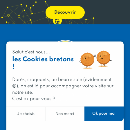
Découvrir
Salut c'est nous...
les Cookies bretons
!
Dorés, croquants, au beurre salé (évidemment
PRODUIT EN BRETAGNE
😉), on est là pour accompagner votre visite sur
notre site.
2 avenue de Provence
C’est ok pour vous ?
29200 Brest
Ok pour moi
Je choisis
Non merci