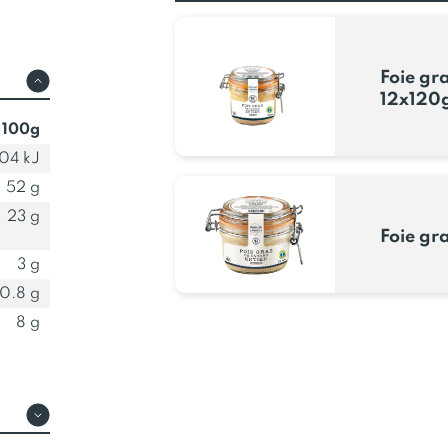
Foie gr
12x120
 100g
04 kJ
52 g
23 g
Foie gr
3 g
0.8 g
8 g