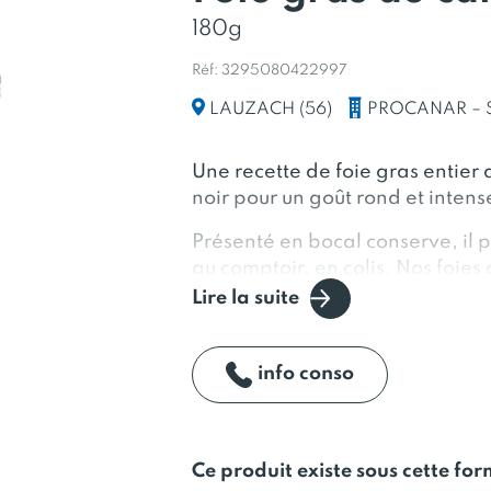
180g
Réf: 3295080422997
PROCANAR – 
LAUZACH (56)
Une recette de foie gras entier
noir pour un goût rond et intens
Présenté en bocal conserve, il 
au comptoir, en colis. Nos foies
stockés plusieurs années dans u
Lire la suite
ambiante, tout en préservant le
Domaine de Lanvaux, spécialis
info conso
gras, foies gras et charcuterie d
garantit des produits authentiq
France.
Ce produit existe sous cette fo