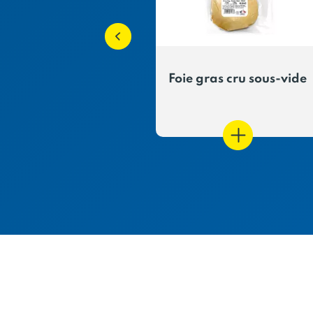
lettes de canard
Foie gras cru sous-vide