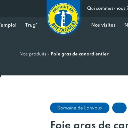
Qui sommes-nous 
d’emploi
Trug’
Nos visites
N
Nos produits
-
Foie gras de canard entier
Domaine de Lanvaux
Foie gras de ca