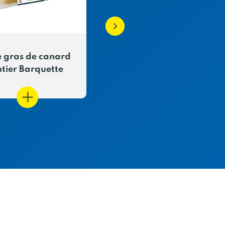
e gras de canard
Rillettes Pur Canard 
ntier Barquette
piment d'Espelette