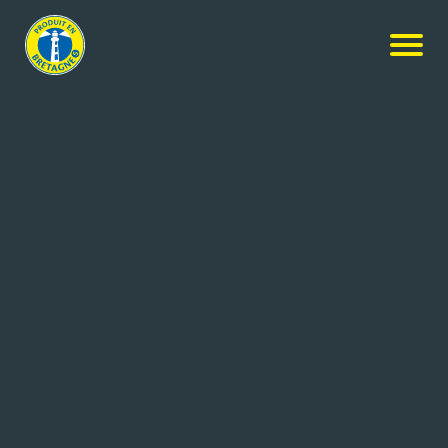
Nos produits
-
FRAISE
Jardin Breton
FRAISE
800g
Réf: En cours
LE SAINT
GUIPAVAS (29)