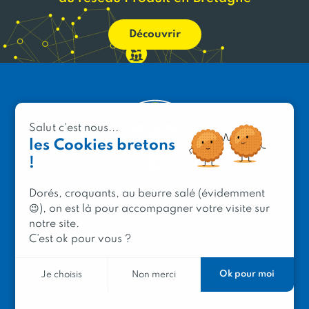
Découvrir
Salut c'est nous...
les Cookies bretons
!
Dorés, croquants, au beurre salé (évidemment
😉), on est là pour accompagner votre visite sur
PRODUIT EN BRETAGNE
notre site.
2 avenue de Provence
C’est ok pour vous ?
29200 Brest
Ok pour moi
Je choisis
Non merci