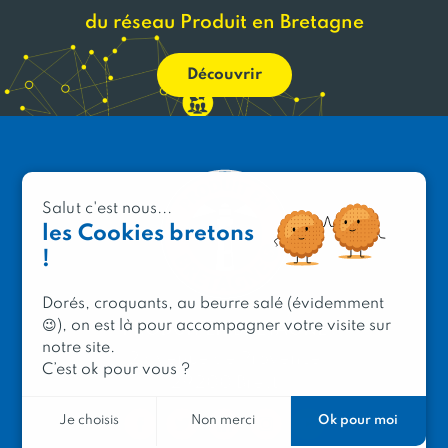
du réseau Produit en Bretagne
Découvrir
Salut c'est nous...
les Cookies bretons
!
Dorés, croquants, au beurre salé (évidemment
😉), on est là pour accompagner votre visite sur
PRODUIT EN BRETAGNE
notre site.
2 avenue de Provence
C’est ok pour vous ?
29200 Brest
Ok pour moi
Je choisis
Non merci