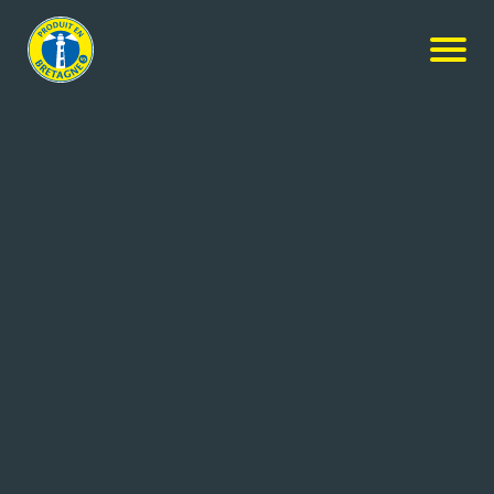
Nos produits
-
Galettes bretonnes pur beurre – Format
Familial
Pleyben
Galettes bretonnes pur beurre –
Format Familial
100x812g
Réf: 3535800009023
LMT Biscuiteries
DINAN CEDEX (22)