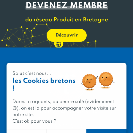
DEVENEZ MEMBRE
du réseau Produit en Bretagne
Découvrir
Salut c'est nous...
les Cookies bretons
!
Dorés, croquants, au beurre salé (évidemment
😉), on est là pour accompagner votre visite sur
PRODUIT EN BRETAGNE
notre site.
2 avenue de Provence
C’est ok pour vous ?
29200 Brest