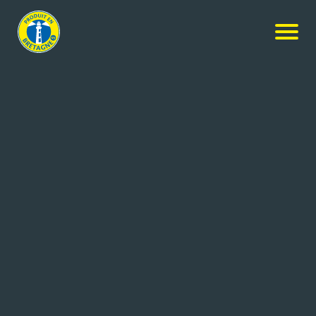
Nos produits
-
La Crème Fraiche Epaisse Sans lactose
LE GALL
La Crème Fraiche Epaisse Sans
lactose
0.2L
Réf: 3252920035854
LAITERIE LE GALL
QUIMPER cedex 9 (29)