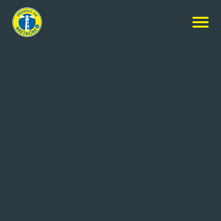
Nos produits
-
Lait de Bretagne entier Bleu-Blanc-Cœur Sans
OGM
Agrilait
Lait de Bretagne entier Bleu-
Blanc-Cœur Sans OGM
1L
Réf: 3271820000076
LAITERIE CORALIS
CESSON SEVIGNE cedex (35)