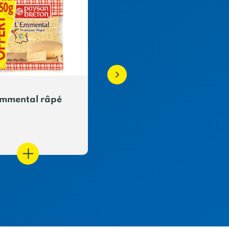
mmental râpé
Crêpes Beurrées
Sucrées à la Cassona