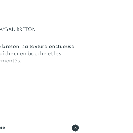
PAYSAN BRETON
té breton, sa texture onctueuse
raîcheur en bouche et les
ermentés.
u sirop. En cuisine, le Lait
gâteaux, crêpes et pancakes
t de la légère aux plats,
rme