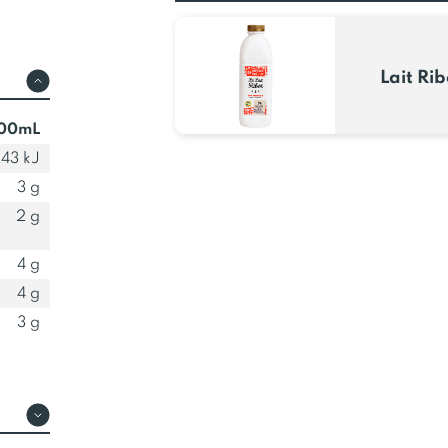
Lait Rib
100mL
43 kJ
3 g
2 g
4 g
4 g
3 g