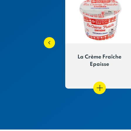
ntal Bio râpé
La Crème Fraîche
Epaisse