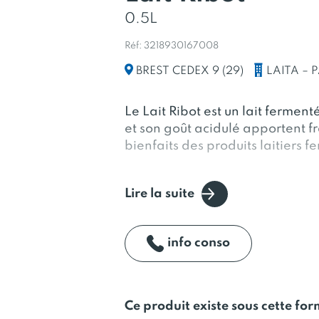
0.5L
Réf: 3218930167008
LAITA – 
BREST CEDEX 9 (29)
Le Lait Ribot est un lait fermen
et son goût acidulé apportent f
bienfaits des produits laitiers f
Lire la suite
On peut le boire nature ou avec d
Ribot apporte du moelleux aux 
mais également de l’onctuosité e
info conso
sauces et milkshakes.
Ce produit existe sous cette fo