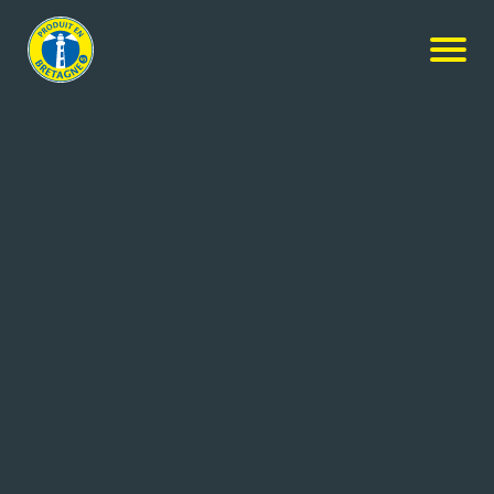
Nos produits
-
Le Fromage Fouetté Madame Loïk Nature au
sel de Guérande
Paysan Breton
Le Fromage Fouetté Madame
Loïk Nature au sel de Guérande
460g
Réf: 3412290070088
LAITA – PAYSAN BRETON
BREST CEDEX 9 (29)