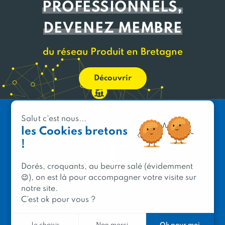
PROFESSIONNELS,
DEVENEZ MEMBRE
du réseau Produit en Bretagne
Découvrir
Salut c'est nous...
les Cookies bretons
!
Dorés, croquants, au beurre salé (évidemment
😉), on est là pour accompagner votre visite sur
notre site.
C’est ok pour vous ?
PRODUIT EN BRETAGNE
2 avenue de Provence