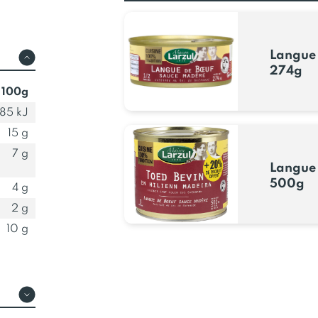
Langue
274g
 100g
85 kJ
15 g
7 g
Langue
500g
4 g
2 g
10 g