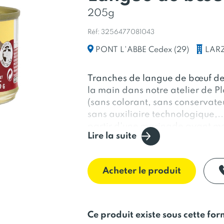
205g
Réf: 3256477081043
LAR
PONT L'ABBE Cedex (29)
Tranches de langue de bœuf de 
la main dans notre atelier de P
(sans colorant, sans conservate
sans auxiliaire technologique,..
partir d'une marinade ayant mat
Lire la suite
développer toutes les saveurs.
Acheter le produit
Ce produit existe sous cette fo