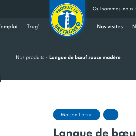
Qui sommes-nous 
d’emploi
Trug’
Nos visites
N
Nos produits
-
Langue de bœuf sauce madère
Maison Larzul
Langue de bœu