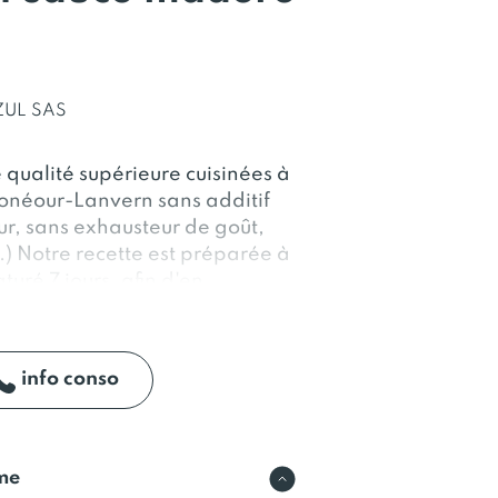
ZUL SAS
qualité supérieure cuisinées à
lonéour-Lanvern sans additif
ur, sans exhausteur de goût,
.) Notre recette est préparée à
uré 7 jours, afin d'en
info conso
rme