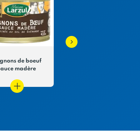
gnons de boeuf
Langue de bœuf sauc
sauce madère
madère