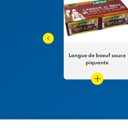
 de bœuf sauce
Langue de boeuf sauce
madère
piquante