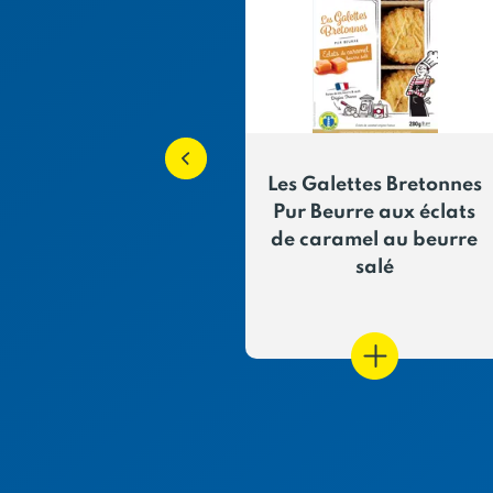
fret assortiment
Les Galettes Bretonnes
de Marcel décor
Pur Beurre aux éclats
rte Postale
de caramel au beurre
salé