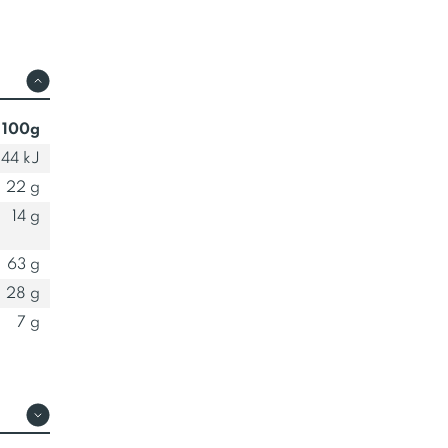
 100g
44 kJ
22 g
14 g
63 g
28 g
7 g