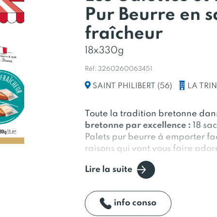
Pur Beurre en s
fraîcheur
18x330g
Réf: 3260260063451
LA TRI
SAINT PHILIBERT (56)
Toute la tradition bretonne dan
bretonne par excellence :
18 sac
Palets pur beurre à emporter fa
raisons qui vont vous faire adore
Lire la suite
info conso