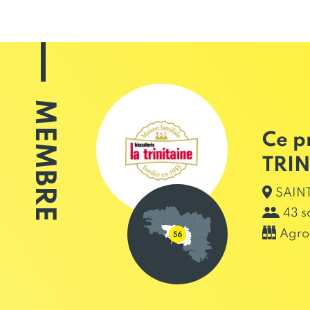
MEMBRE
Ce p
TRI
SAINT
43 s
Agro