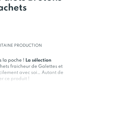
achets
NITAINE PRODUCTION
s la poche !
La sélection
hets fraicheur de Galettes et
cilement avec soi… Autant de
r ce produit !