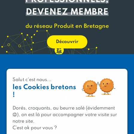
DEVENEZ MEMBRE
du réseau Produit en Bretagne
Découvrir
Salut c'est nous...
les Cookies bretons
!
Dorés, croquants, au beurre salé (évidemment
😉), on est là pour accompagner votre visite sur
PRODUIT EN BRETAGNE
notre site.
2 avenue de Provence
C’est ok pour vous ?