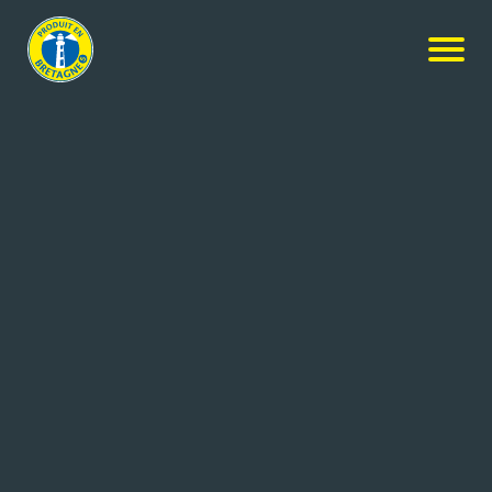
Nos produits
-
Les Grandes Galettes Bretonnes Pur Beurre
Les Recettes de Marcel - La Trinitaine
Les Grandes Galettes Bretonnes
Pur Beurre
14x300g
Réf: 3260260033638
LA TRINITAINE PRODUCTION
SAINT PHILIBERT (56)