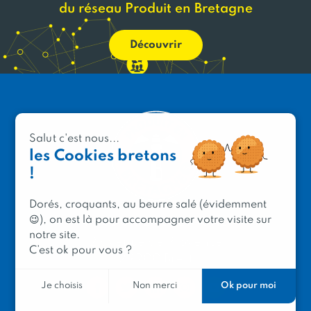
du réseau Produit en Bretagne
Découvrir
Salut c'est nous...
les Cookies bretons
!
Dorés, croquants, au beurre salé (évidemment
😉), on est là pour accompagner votre visite sur
PRODUIT EN BRETAGNE
notre site.
2 avenue de Provence
C’est ok pour vous ?
29200 Brest
Ok pour moi
Je choisis
Non merci