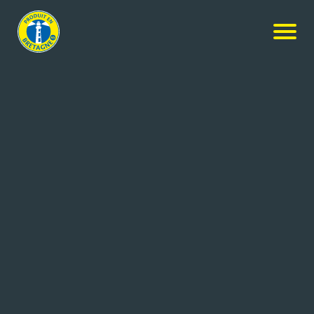
Nos produits
-
Madeleine extra moelleuse marbrée Chocolat
Ker Cadélac
Madeleine extra moelleuse
marbrée Chocolat
25g
Réf: 3259426031403
PATICEO
LOUDEAC (22)